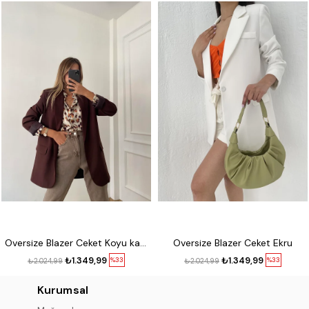
Oversize Blazer Ceket Koyu kahve
Oversize Blazer Ceket Ekru
₺1.349,99
₺1.349,99
%33
%33
₺2.024,99
₺2.024,99
Kurumsal