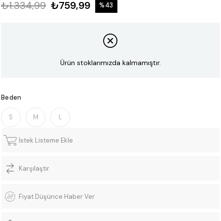
₺1.334,99
₺759,99
%
43
İndirim
Ürün stoklarımızda kalmamıştır.
Beden
S
M
L
İstek Listeme Ekle
Karşılaştır
Fiyat Düşünce Haber Ver