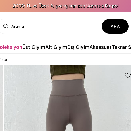
2000 TL ve Üzeri Alışverişlerinizde Ücretsiz Kargo!
ARA
Koleksiyon
Üst Giyim
Alt Giyim
Dış Giyim
Aksesuar
Tekrar 
Vizon