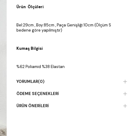
Ürün Ölçüleri
Bel:29cm , Boy:85cm , Paça Genişliği:10cm (Ölçüm S
bedene göre yapılmıştır)
Kumaş Bilgisi
%62 Poliamid %38 Elastan
YORUMLAR
(0)
ÖDEME SEÇENEKLERI
ÜRÜN ÖNERILERI