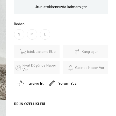
Ürün stoklarımızda kalmamıştır.
Beden
S
M
L
İstek Listeme Ekle
Karşılaştır
Fiyat Düşünce Haber
Gelince Haber Ver
Ver
Tavsiye Et
Yorum Yaz
ÜRÜN ÖZELLIKLERI