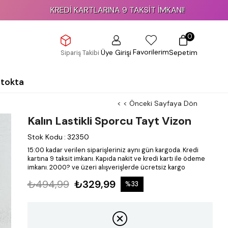
KREDİ KARTLARINA 9 TAKSİT İMKANI!
0
Favorilerim
Üye Girişi
Sepetim
Sipariş Takibi
Stokta
< < Önceki Sayfaya Dön
Kalın Lastikli Sporcu Tayt Vizon
Stok Kodu
:
32350
15:00 kadar verilen siparişleriniz aynı gün kargoda.
Kredi
kartına 9 taksit imkanı.
Kapıda nakit ve kredi kartı ile ödeme
imkanı.
2000? ve üzeri alışverişlerde ücretsiz kargo
₺494,99
₺329,99
%
33
İndirim