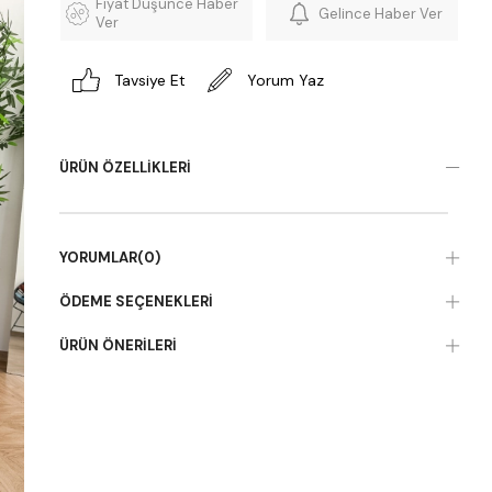
Fiyat Düşünce Haber
Gelince Haber Ver
Ver
Tavsiye Et
Yorum Yaz
ÜRÜN ÖZELLIKLERI
YORUMLAR
(0)
ÖDEME SEÇENEKLERI
ÜRÜN ÖNERILERI