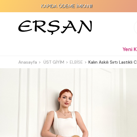
KAPIDA ÖDEME İMKANI!
Yeni 
Anasayfa
ÜST GİYİM
ELBİSE
Kalın Askılı Sırtı Lastikli 