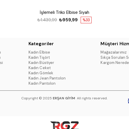
İşlemeli Triko Elbise Siyah
₺1.439,99
₺959,99
%33
Kategoriler
Müşteri Hizm
ı
Kadın Elbise
Mağazalarımız
ı
Kadın Tişört
Sıkça Sorulan S
si
Kadın Büstiyer
Kargom Nerede
Kadın Ceket
Kadın Gömlek
Kadın Jean Pantolon
Kadın Pantolon
Copyright © 2025
ERŞAN GİYİM
All rights reserved.