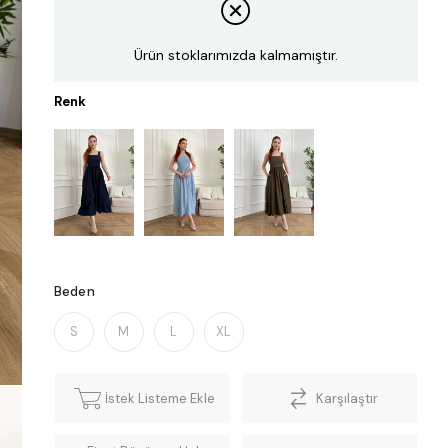
Ürün stoklarımızda kalmamıştır.
Renk
Beden
S
M
L
XL
İstek Listeme Ekle
Karşılaştır