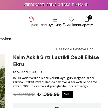
KREDİ KARTLARINA 9 TAKSİT İMKANI!
0
Favorilerim
Üye Girişi
Sepetim
Sipariş Takibi
Stokta
< < Önceki Sayfaya Dön
Kalın Askılı Sırtı Lastikli Cepli Elbise
Ekru
Stok Kodu
:
39730
15:00 kadar verilen siparişleriniz aynı gün kargoda.
Kredi
kartına 9 taksit imkanı.
Kapıda nakit ve kredi kartı ile ödeme
imkanı.
2000? ve üzeri alışverişlerde ücretsiz kargo
₺1.649,99
₺1.099,99
%
33
İndirim