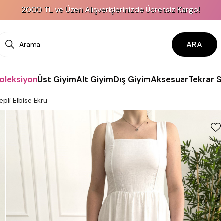
2000 TL ve Üzeri Alışverişlerinizde Ücretsiz Kargo!
ARA
Koleksiyon
Üst Giyim
Alt Giyim
Dış Giyim
Aksesuar
Tekrar 
Cepli Elbise Ekru