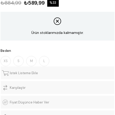
₺884,99
₺589,99
%
33
İndirim
Ürün stoklarımızda kalmamıştır.
Beden
XS
S
M
L
İstek Listeme Ekle
Karşılaştır
Fiyat Düşünce Haber Ver