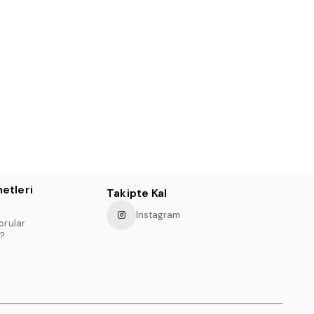
etleri
Takipte Kal
Instagram
orular
?