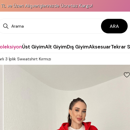
 Alışverişlerinizde Ücretsiz Kargo!
KREDİ KA
ARA
Koleksiyon
Üst Giyim
Alt Giyim
Dış Giyim
Aksesuar
Tekrar 
ı 3 İplik Sweatshirt Kırmızı