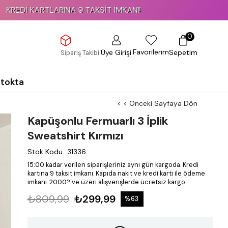
RTLARINA 9 TAKSİT İMKANI!
K
0
Favorilerim
Üye Girişi
Sepetim
Sipariş Takibi
Stokta
< < Önceki Sayfaya Dön
Kapüşonlu Fermuarlı 3 İplik
Sweatshirt Kırmızı
Stok Kodu
:
31336
15:00 kadar verilen siparişleriniz aynı gün kargoda.
Kredi
kartına 9 taksit imkanı.
Kapıda nakit ve kredi kartı ile ödeme
imkanı.
2000? ve üzeri alışverişlerde ücretsiz kargo
₺809,99
₺299,99
%
63
İndirim