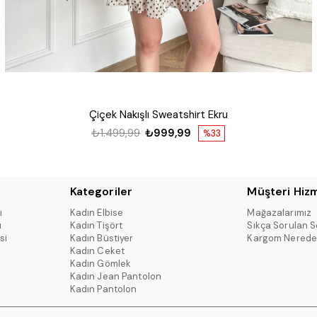
Çiçek Nakışlı Sweatshirt Ekru
₺1.499,99
₺999,99
%33
Kategoriler
Müşteri Hizm
ı
Kadın Elbise
Mağazalarımız
ı
Kadın Tişört
Sıkça Sorulan S
si
Kadın Büstiyer
Kargom Nerede
Kadın Ceket
Kadın Gömlek
Kadın Jean Pantolon
Kadın Pantolon