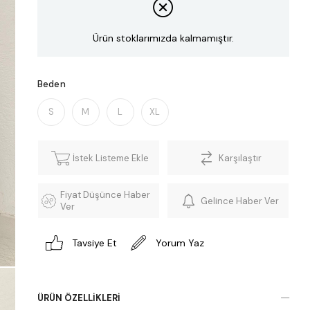
Ürün stoklarımızda kalmamıştır.
Beden
S
M
L
XL
İstek Listeme Ekle
Karşılaştır
Fiyat Düşünce Haber
Gelince Haber Ver
Ver
Tavsiye Et
Yorum Yaz
ÜRÜN ÖZELLIKLERI