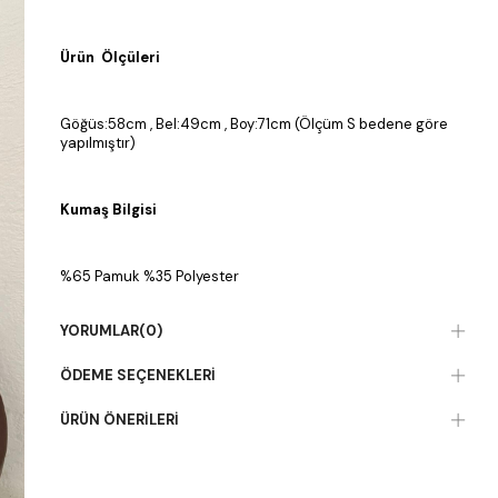
Ürün Ölçüleri
Göğüs:58cm , Bel:49cm , Boy:71cm (Ölçüm S bedene göre
yapılmıştır)
Kumaş Bilgisi
%65 Pamuk %35 Polyester
YORUMLAR
(0)
ÖDEME SEÇENEKLERI
ÜRÜN ÖNERILERI