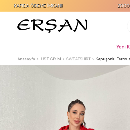
IDA ÖDEME İMKANI!
2000 TL ve Üzeri
Yeni 
Anasayfa
ÜST GİYİM
SWEATSHİRT
Kapüşonlu Fermuarl