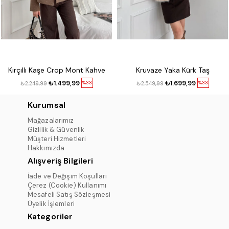
Kırçıllı Kaşe Crop Mont Kahve
Kruvaze Yaka Kürk Taş
₺1.499,99
₺1.699,99
%33
%33
₺2.249,99
₺2.549,99
Kurumsal
Mağazalarımız
Gizlilik & Güvenlik
Müşteri Hizmetleri
Hakkımızda
Alışveriş Bilgileri
İade ve Değişim Koşulları
Çerez (Cookie) Kullanımı
Mesafeli Satış Sözleşmesi
Üyelik İşlemleri
Kategoriler