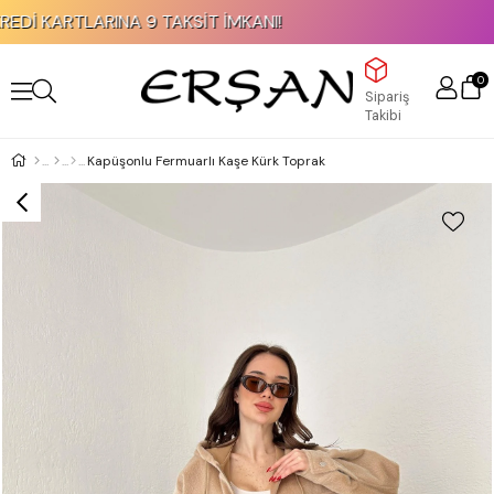
KAPIDA ÖDEME İMKANI!
0
Sipariş
Takibi
Kapüşonlu Fermuarlı Kaşe Kürk Toprak