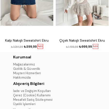
Kalp Nakışlı Sweatshirt Ekru
Çiçek Nakışlı Sweatshirt Ekru
₺399,99
₺999,99
%63
%33
₺1.094,99
₺1.499,99
Kurumsal
Mağazalarımız
Gizlilik & Güvenlik
Müşteri Hizmetleri
Hakkımızda
Alışveriş Bilgileri
İade ve Değişim Koşulları
Çerez (Cookie) Kullanımı
Mesafeli Satış Sözleşmesi
Üyelik İşlemleri