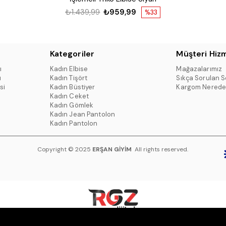
₺1.439,99
₺959,99
%33
Kategoriler
Müşteri Hizm
ı
Kadın Elbise
Mağazalarımız
ı
Kadın Tişört
Sıkça Sorulan S
si
Kadın Büstiyer
Kargom Nerede
Kadın Ceket
Kadın Gömlek
Kadın Jean Pantolon
Kadın Pantolon
Copyright © 2025
ERŞAN GİYİM
All rights reserved.