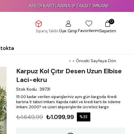
KREDİ KARTLARINA 9 TAKSİT İMKANI!
0
Favorilerim
Üye Girişi
Sepetim
Sipariş Takibi
Stokta
< < Önceki Sayfaya Dön
Karpuz Kol Çıtır Desen Uzun Elbise
Laci-ekru
Stok Kodu
:
39731
15:00 kadar verilen siparişleriniz aynı gün kargoda.
Kredi
kartına 9 taksit imkanı.
Kapıda nakit ve kredi kartı ile ödeme
imkanı.
2000? ve üzeri alışverişlerde ücretsiz kargo
₺1.649,99
₺1.099,99
%
33
İndirim