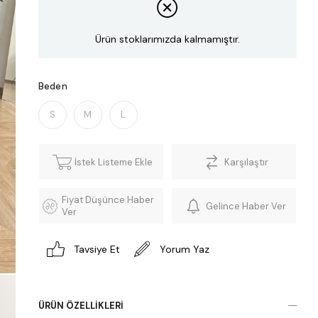
Ürün stoklarımızda kalmamıştır.
Beden
S
M
L
İstek Listeme Ekle
Karşılaştır
Fiyat Düşünce Haber
Gelince Haber Ver
Ver
Tavsiye Et
Yorum Yaz
ÜRÜN ÖZELLIKLERI