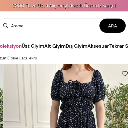
2000 TL ve Üzeri Alışverişlerinizde Ücretsiz Kargo!
ARA
Koleksiyon
Üst Giyim
Alt Giyim
Dış Giyim
Aksesuar
Tekrar 
zun Elbise Laci-ekru