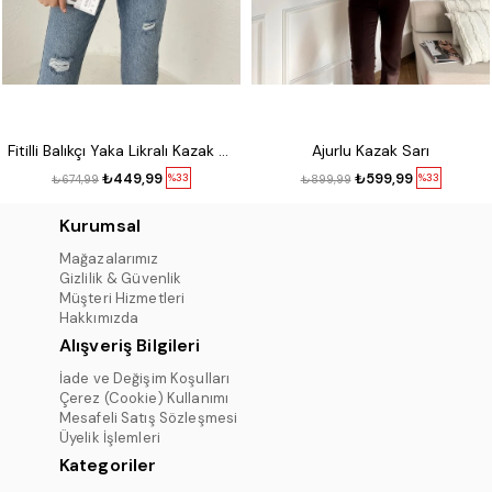
Fitilli Balıkçı Yaka Likralı Kazak Kırmızı
Ajurlu Kazak Sarı
₺449,99
₺599,99
%33
%33
₺674,99
₺899,99
Kurumsal
Mağazalarımız
Gizlilik & Güvenlik
Müşteri Hizmetleri
Hakkımızda
Alışveriş Bilgileri
İade ve Değişim Koşulları
Çerez (Cookie) Kullanımı
Mesafeli Satış Sözleşmesi
Üyelik İşlemleri
Kategoriler