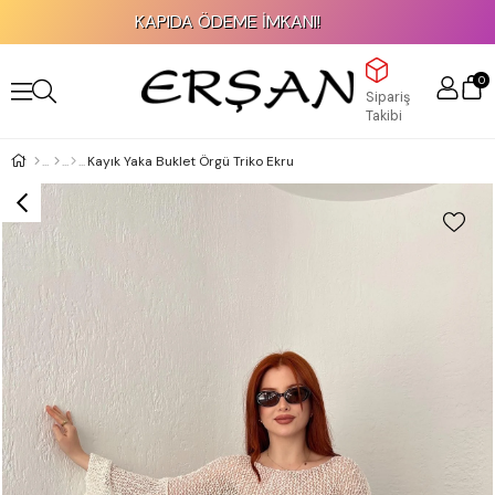
KAPIDA ÖDEME İMKANI!
0
Sipariş
Takibi
Kayık Yaka Buklet Örgü Triko Ekru