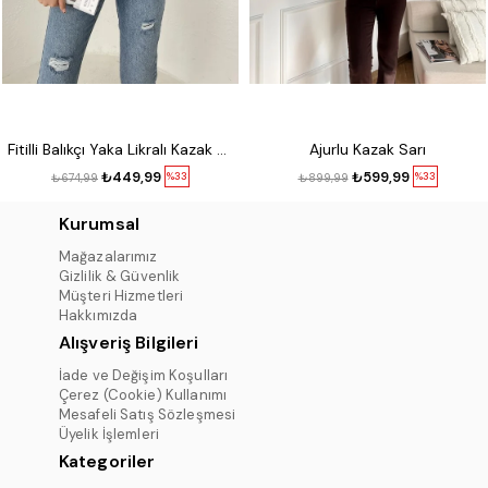
Fitilli Balıkçı Yaka Likralı Kazak Kırmızı
Ajurlu Kazak Sarı
₺449,99
₺599,99
%33
%33
₺674,99
₺899,99
Kurumsal
Mağazalarımız
Gizlilik & Güvenlik
Müşteri Hizmetleri
Hakkımızda
Alışveriş Bilgileri
İade ve Değişim Koşulları
Çerez (Cookie) Kullanımı
Mesafeli Satış Sözleşmesi
Üyelik İşlemleri
Kategoriler