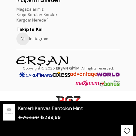
Müşteri Hizmetleri
Mağazalarımız
Sıkça Sorulan Sorular
Kargom Nerede?
Takipte Kal
Instagram
Copyright © 2025
ERŞAN GİYİM
All rights reserved.
Kemerli Kanvas Pantolon Mint
WHATSAPP DESTEK HATTI
₺704,99
₺299,99