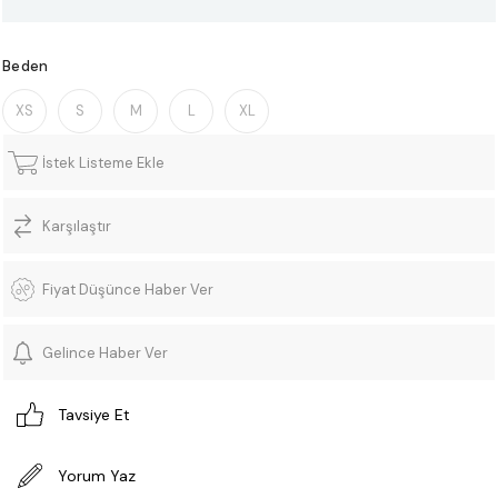
Beden
XS
S
M
L
XL
İstek Listeme Ekle
Karşılaştır
Fiyat Düşünce Haber Ver
Gelince Haber Ver
Tavsiye Et
Yorum Yaz