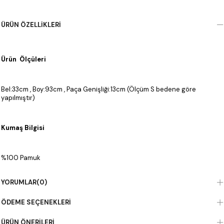
ÜRÜN ÖZELLIKLERI
Ürün Ölçüleri
Bel:33cm , Boy:93cm , Paça Genişliği:13cm (Ölçüm S bedene göre
yapılmıştır)
Kumaş Bilgisi
%100 Pamuk
YORUMLAR
(0)
ÖDEME SEÇENEKLERI
ÜRÜN ÖNERILERI