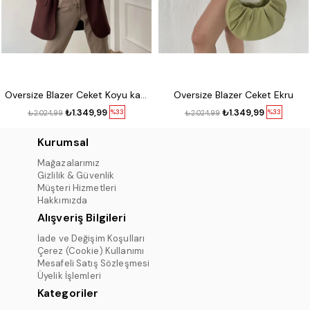
Oversize Blazer Ceket Koyu kahve
Oversize Blazer Ceket Ekru
₺1.349,99
₺1.349,99
%33
%33
₺2.024,99
₺2.024,99
Kurumsal
Mağazalarımız
Gizlilik & Güvenlik
Müşteri Hizmetleri
Hakkımızda
Alışveriş Bilgileri
İade ve Değişim Koşulları
Çerez (Cookie) Kullanımı
Mesafeli Satış Sözleşmesi
Üyelik İşlemleri
Kategoriler