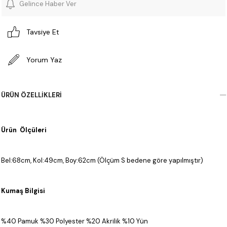
Gelince Haber Ver
Tavsiye Et
Yorum Yaz
ÜRÜN ÖZELLIKLERI
Ürün Ölçüleri
Bel:68cm, Kol:49cm, Boy:62cm (Ölçüm S bedene göre yapılmıştır)
Kumaş Bilgisi
%40 Pamuk %30 Polyester %20 Akrilik %10 Yün