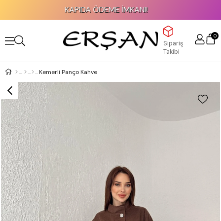
KAPIDA ÖDEME İMKANI!
0
Sipariş
Takibi
Kemerli Panço Kahve