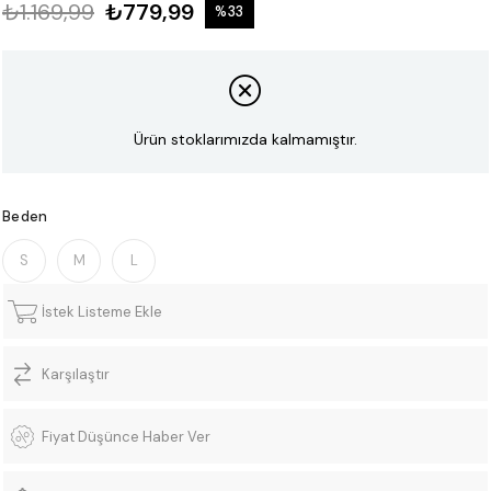
₺1.169,99
₺779,99
%
33
İndirim
Ürün stoklarımızda kalmamıştır.
Beden
S
M
L
İstek Listeme Ekle
Karşılaştır
Fiyat Düşünce Haber Ver