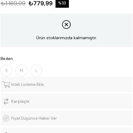
₺1.169,99
₺779,99
%
33
İndirim
Ürün stoklarımızda kalmamıştır.
Beden
S
M
L
İstek Listeme Ekle
Karşılaştır
Fiyat Düşünce Haber Ver