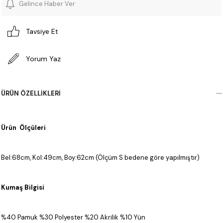
Gelince Haber Ver
Tavsiye Et
Yorum Yaz
ÜRÜN ÖZELLIKLERI
Ürün Ölçüleri
Bel:68cm, Kol:49cm, Boy:62cm (Ölçüm S bedene göre yapılmıştır)
Kumaş Bilgisi
%40 Pamuk %30 Polyester %20 Akrilik %10 Yün