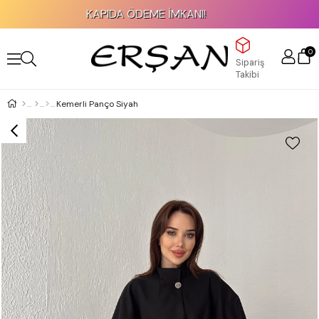
KAPIDA ÖDEME İMKANI!
0
Sipariş
Takibi
Kemerli Panço Siyah