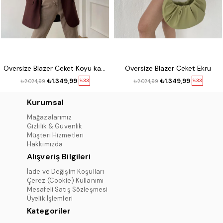
Oversize Blazer Ceket Koyu kahve
Oversize Blazer Ceket Ekru
₺1.349,99
₺1.349,99
%33
%33
₺2.024,99
₺2.024,99
Kurumsal
Mağazalarımız
Gizlilik & Güvenlik
Müşteri Hizmetleri
Hakkımızda
Alışveriş Bilgileri
İade ve Değişim Koşulları
Çerez (Cookie) Kullanımı
Mesafeli Satış Sözleşmesi
Üyelik İşlemleri
Kategoriler