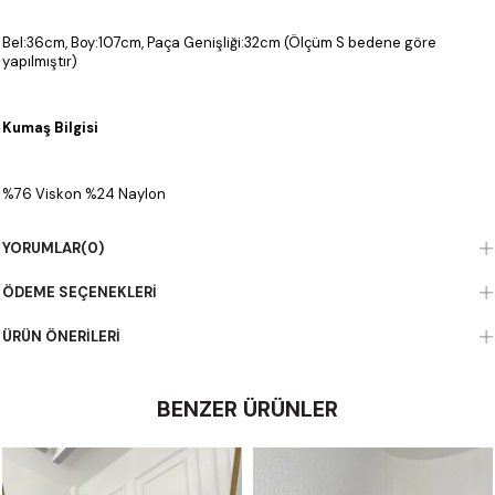
Bel:36cm, Boy:107cm, Paça Genişliği:32cm (Ölçüm S bedene göre
yapılmıştır)
Kumaş Bilgisi
%76 Viskon %24 Naylon
YORUMLAR
(0)
ÖDEME SEÇENEKLERI
ÜRÜN ÖNERILERI
BENZER ÜRÜNLER