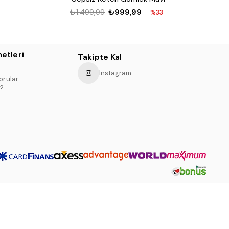
₺1.499,99
₺999,99
%33
etleri
Takipte Kal
Instagram
orular
?