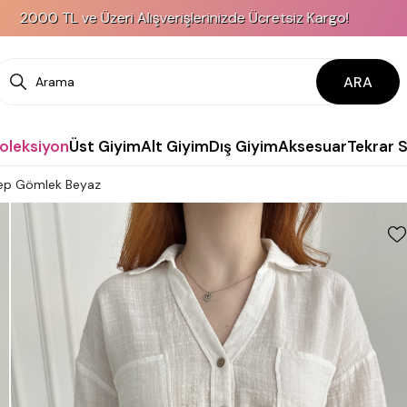
 ve Üzeri Alışverişlerinizde Ücretsiz Kargo!
ARA
Koleksiyon
Üst Giyim
Alt Giyim
Dış Giyim
Aksesuar
Tekrar 
 Cep Gömlek Beyaz