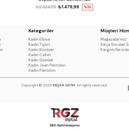
₺2.324,99
₺1.479,99
%36
Kategoriler
Müşteri Hizm
ı
Kadın Elbise
Mağazalarımız
ı
Kadın Tişört
Sıkça Sorulan S
si
Kadın Büstiyer
Kargom Nerede
Kadın Ceket
Kadın Gömlek
Kadın Jean Pantolon
Kadın Pantolon
Copyright © 2025
ERŞAN GİYİM
All rights reserved.