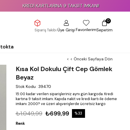
KREDİ KARTLARINA 9 TAKSİT İMKANI!
0
Favorilerim
Üye Girişi
Sepetim
Sipariş Takibi
Stokta
< < Önceki Sayfaya Dön
Kısa Kol Dokulu Çift Cep Gömlek
Beyaz
Stok Kodu
:
39470
15:00 kadar verilen siparişleriniz aynı gün kargoda.
Kredi
kartına 9 taksit imkanı.
Kapıda nakit ve kredi kartı ile ödeme
imkanı.
2000? ve üzeri alışverişlerde ücretsiz kargo
₺1.049,99
₺699,99
%
33
İndirim
Renk