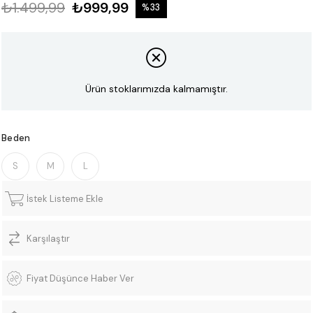
₺1.499,99
₺999,99
%
33
İndirim
Ürün stoklarımızda kalmamıştır.
Beden
S
M
L
İstek Listeme Ekle
Karşılaştır
Fiyat Düşünce Haber Ver