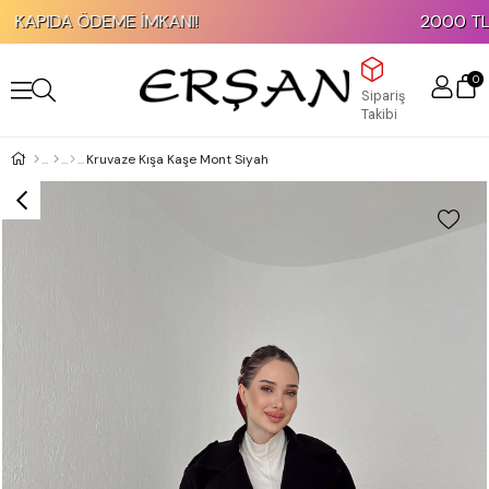
KAPIDA ÖDEME İMKANI!
2000 TL ve 
0
Sipariş
Takibi
Kruvaze Kışa Kaşe Mont Siyah