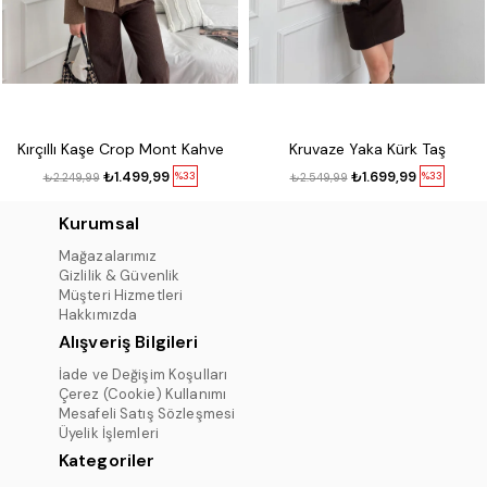
Kırçıllı Kaşe Crop Mont Kahve
Kruvaze Yaka Kürk Taş
₺1.499,99
₺1.699,99
%33
%33
₺2.249,99
₺2.549,99
Kurumsal
Mağazalarımız
Gizlilik & Güvenlik
Müşteri Hizmetleri
Hakkımızda
Alışveriş Bilgileri
İade ve Değişim Koşulları
Çerez (Cookie) Kullanımı
Mesafeli Satış Sözleşmesi
Üyelik İşlemleri
Kategoriler