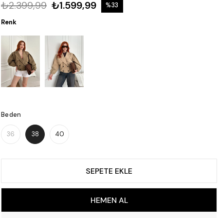
₺2.399,99
₺1.599,99
%
33
İndirim
Renk
Beden
36
38
40