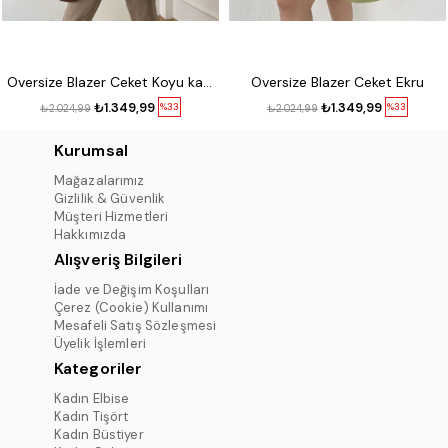
Oversize Blazer Ceket Koyu kahve
Oversize Blazer Ceket Ekru
₺1.349,99
₺1.349,99
%33
%33
₺2.024,99
₺2.024,99
Kurumsal
Mağazalarımız
Gizlilik & Güvenlik
Müşteri Hizmetleri
Hakkımızda
Alışveriş Bilgileri
İade ve Değişim Koşulları
Çerez (Cookie) Kullanımı
Mesafeli Satış Sözleşmesi
Üyelik İşlemleri
Kategoriler
Kadın Elbise
Kadın Tişört
Kadın Büstiyer