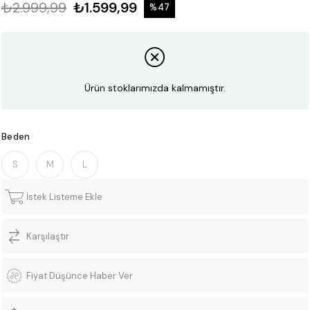
₺2.999,99
₺1.599,99
%
47
İndirim
Ürün stoklarımızda kalmamıştır.
Beden
S
M
L
İstek Listeme Ekle
Karşılaştır
Fiyat Düşünce Haber Ver