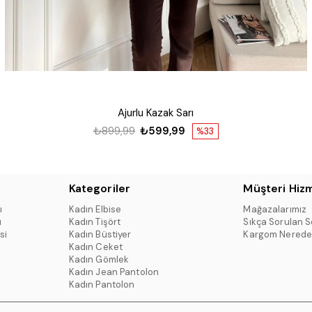
Ajurlu Kazak Sarı
₺899,99
₺599,99
%33
Kategoriler
Müşteri Hizm
ı
Kadın Elbise
Mağazalarımız
ı
Kadın Tişört
Sıkça Sorulan S
si
Kadın Büstiyer
Kargom Nerede
Kadın Ceket
Kadın Gömlek
Kadın Jean Pantolon
Kadın Pantolon