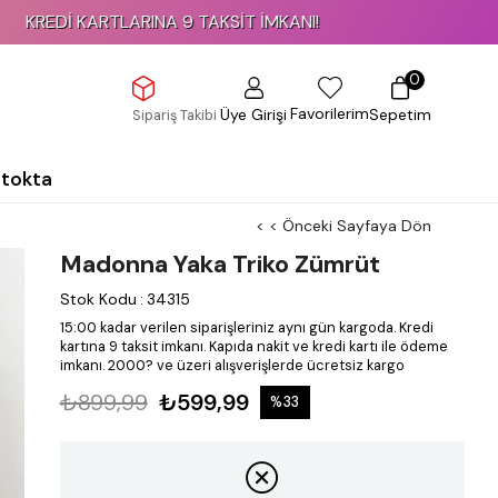
KARTLARINA 9 TAKSİT İMKANI!
0
Favorilerim
Üye Girişi
Sepetim
Sipariş Takibi
Stokta
< < Önceki Sayfaya Dön
Madonna Yaka Triko Zümrüt
Stok Kodu
:
34315
15:00 kadar verilen siparişleriniz aynı gün kargoda.
Kredi
kartına 9 taksit imkanı.
Kapıda nakit ve kredi kartı ile ödeme
imkanı.
2000? ve üzeri alışverişlerde ücretsiz kargo
₺899,99
₺599,99
%
33
İndirim