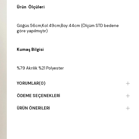
Ürün Ölçüleri
Göğüs:56cm,Kol:49cm,Boy:44cm (Ölçüm STD bedene
göre yapılmıştır)
Kumaş Bilgisi
%79 Akrilik %21 Polyester
YORUMLAR
(0)
ÖDEME SEÇENEKLERI
ÜRÜN ÖNERILERI