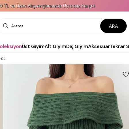
ri Alışverişlerinizde Ücretsiz Kargo!
KREDİ 
ARA
Koleksiyon
Üst Giyim
Alt Giyim
Dış Giyim
Aksesuar
Tekrar 
rüt