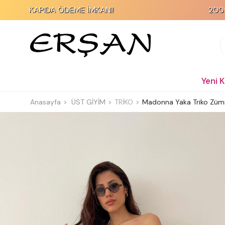
APIDA ÖDEME İMKANI!
2000 TL ve Üze
Yeni 
Anasayfa
ÜST GİYİM
TRİKO
Madonna Yaka Triko Züm