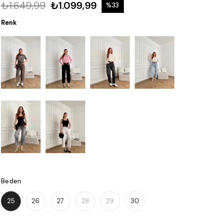
₺1.649,99
₺1.099,99
%
33
İndirim
Renk
Beden
25
26
27
28
29
30