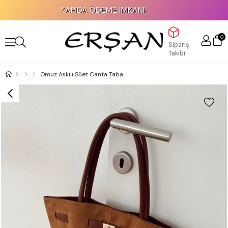
KAPIDA ÖDEME İMKANI!
0
Sipariş
Takibi
Omuz Askılı Süet Canta Taba