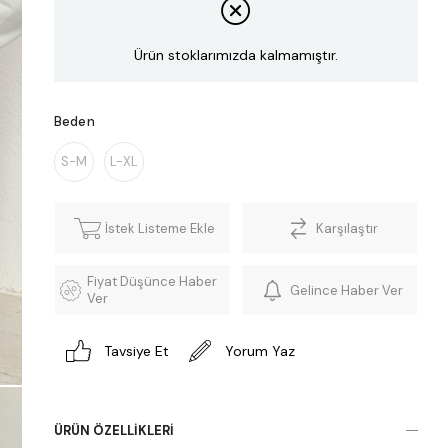
Ürün stoklarımızda kalmamıştır.
Beden
S-M
L-XL
İstek Listeme Ekle
Karşılaştır
Fiyat Düşünce Haber
Gelince Haber Ver
Ver
Tavsiye Et
Yorum Yaz
ÜRÜN ÖZELLIKLERI