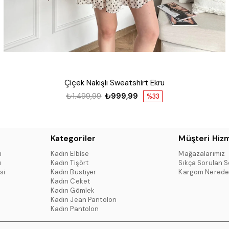
Çiçek Nakışlı Sweatshirt Ekru
₺1.499,99
₺999,99
%33
Kategoriler
Müşteri Hizm
ı
Kadın Elbise
Mağazalarımız
ı
Kadın Tişört
Sıkça Sorulan S
si
Kadın Büstiyer
Kargom Nerede
Kadın Ceket
Kadın Gömlek
Kadın Jean Pantolon
Kadın Pantolon