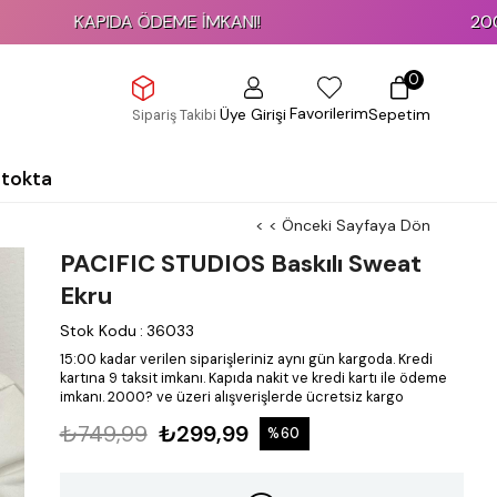
APIDA ÖDEME İMKANI!
2000 TL ve Üze
0
Favorilerim
Üye Girişi
Sepetim
Sipariş Takibi
Stokta
< < Önceki Sayfaya Dön
PACIFIC STUDIOS Baskılı Sweat
Ekru
Stok Kodu
:
36033
15:00 kadar verilen siparişleriniz aynı gün kargoda.
Kredi
kartına 9 taksit imkanı.
Kapıda nakit ve kredi kartı ile ödeme
imkanı.
2000? ve üzeri alışverişlerde ücretsiz kargo
₺749,99
₺299,99
%
60
İndirim