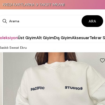
RTLARINA 9 TAKSİT İMKANI!
K
ARA
Koleksiyon
Üst Giyim
Alt Giyim
Dış Giyim
Aksesuar
Tekrar 
askılı Sweat Ekru