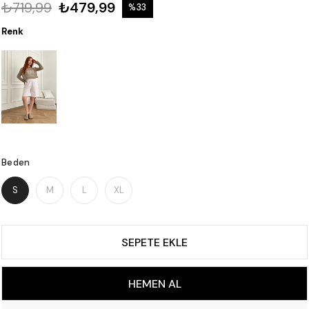
₺719,99
₺479,99
%
33
İndirim
Renk
Beden
S
M
L
XL