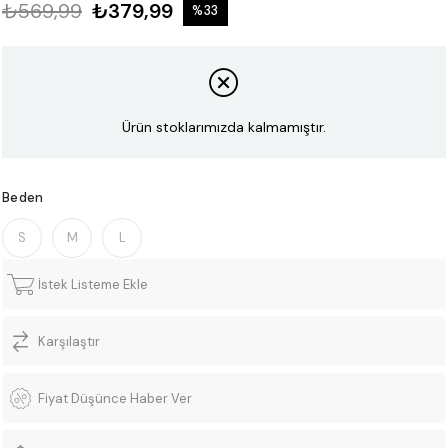
₺569,99
₺379,99
%
33
İndirim
Ürün stoklarımızda kalmamıştır.
Beden
S
M
L
İstek Listeme Ekle
Karşılaştır
Fiyat Düşünce Haber Ver