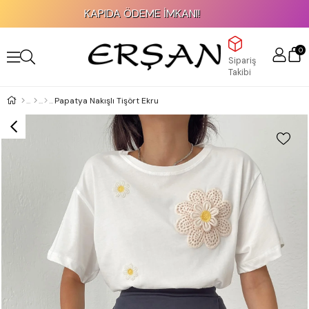
KAPIDA ÖDEME İMKANI!
0
Sipariş
Takibi
Papatya Nakışlı Tişört Ekru