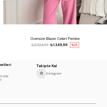
Oversize Blazer Ceket Pembe
₺2.024,99
₺1.349,99
%33
etleri
Takipte Kal
Instagram
orular
?