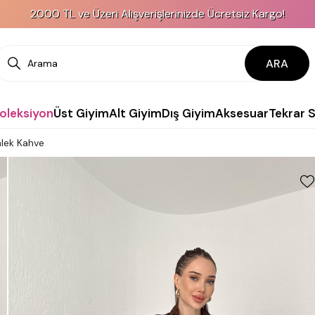
2000 TL ve Üzeri Alışverişlerinizde Ücretsiz Kargo!
ARA
Koleksiyon
Üst Giyim
Alt Giyim
Dış Giyim
Aksesuar
Tekrar 
lek Kahve