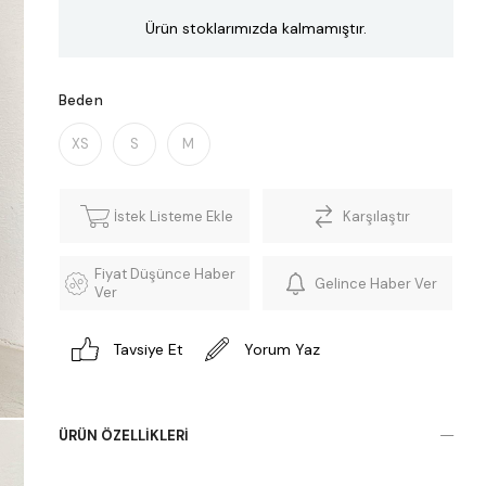
Ürün stoklarımızda kalmamıştır.
Beden
XS
S
M
İstek Listeme Ekle
Karşılaştır
Fiyat Düşünce Haber
Gelince Haber Ver
Ver
Tavsiye Et
Yorum Yaz
ÜRÜN ÖZELLIKLERI