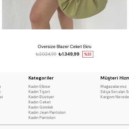
Oversize Blazer Ceket Ekru
₺2.024,99
₺1.349,99
%33
Kategoriler
Müşteri Hizm
ı
Kadın Elbise
Mağazalarımız
ı
Kadın Tişört
Sıkça Sorulan S
si
Kadın Büstiyer
Kargom Nerede
Kadın Ceket
Kadın Gömlek
Kadın Jean Pantolon
Kadın Pantolon