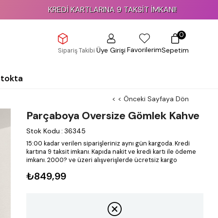
KREDİ KARTLARINA 9 TAKSİT İMKANI!
0
Favorilerim
Üye Girişi
Sepetim
Sipariş Takibi
Stokta
< < Önceki Sayfaya Dön
Parçaboya Oversize Gömlek Kahve
Stok Kodu
:
36345
15:00 kadar verilen siparişleriniz aynı gün kargoda.
Kredi
kartına 9 taksit imkanı.
Kapıda nakit ve kredi kartı ile ödeme
imkanı.
2000? ve üzeri alışverişlerde ücretsiz kargo
₺849,99