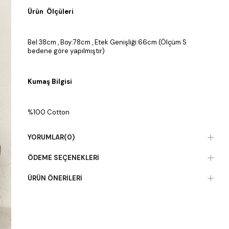
Ürün Ölçüleri
Bel:38cm , Boy:78cm , Etek Genişliği:66cm (Ölçüm S
bedene göre yapılmıştır)
Kumaş Bilgisi
%100 Cotton
YORUMLAR
(0)
ÖDEME SEÇENEKLERI
ÜRÜN ÖNERILERI