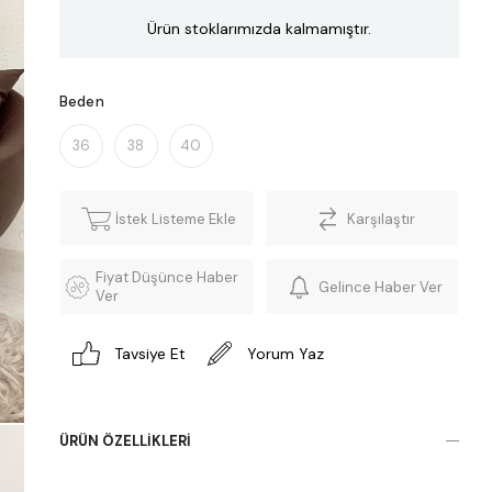
Ürün stoklarımızda kalmamıştır.
Beden
36
38
40
İstek Listeme Ekle
Karşılaştır
Fiyat Düşünce Haber
Gelince Haber Ver
Ver
Tavsiye Et
Yorum Yaz
ÜRÜN ÖZELLIKLERI