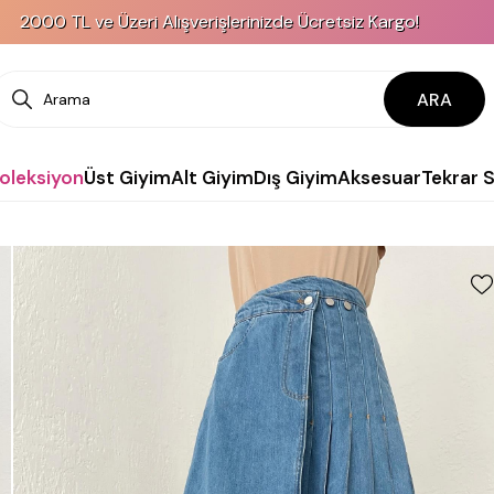
ve Üzeri Alışverişlerinizde Ücretsiz Kargo!
ARA
Koleksiyon
Üst Giyim
Alt Giyim
Dış Giyim
Aksesuar
Tekrar 