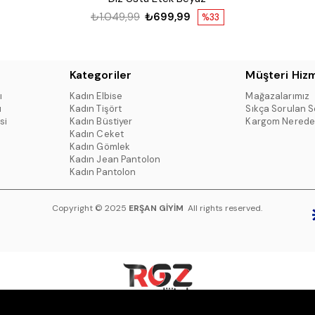
₺1.049,99
₺699,99
%33
Kategoriler
Müşteri Hizm
ı
Kadın Elbise
Mağazalarımız
ı
Kadın Tişört
Sıkça Sorulan S
si
Kadın Büstiyer
Kargom Nerede
Kadın Ceket
Kadın Gömlek
Kadın Jean Pantolon
Kadın Pantolon
Copyright © 2025
ERŞAN GİYİM
All rights reserved.