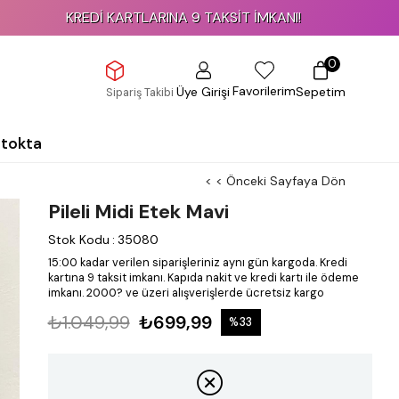
KREDİ KARTLARINA 9 TAKSİT İMKANI!
0
Favorilerim
Üye Girişi
Sepetim
Sipariş Takibi
Stokta
< < Önceki Sayfaya Dön
Pileli Midi Etek Mavi
Stok Kodu
:
35080
15:00 kadar verilen siparişleriniz aynı gün kargoda.
Kredi
kartına 9 taksit imkanı.
Kapıda nakit ve kredi kartı ile ödeme
imkanı.
2000? ve üzeri alışverişlerde ücretsiz kargo
₺1.049,99
₺699,99
%
33
İndirim