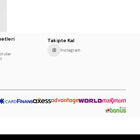
etleri
Takipte Kal
Instagram
orular
?