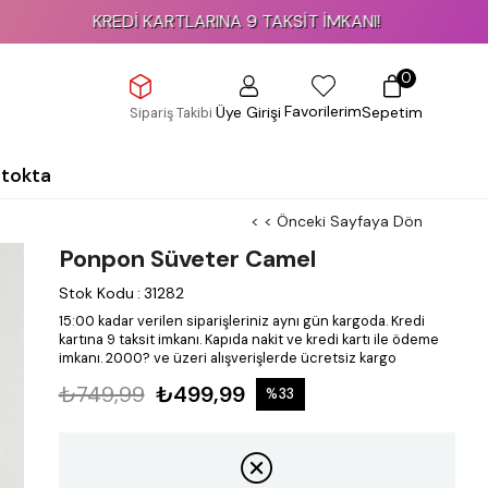
KREDİ KARTLARINA 9 TAKSİT İMKANI!
0
Favorilerim
Üye Girişi
Sepetim
Sipariş Takibi
Stokta
< < Önceki Sayfaya Dön
Ponpon Süveter Camel
Stok Kodu
:
31282
15:00 kadar verilen siparişleriniz aynı gün kargoda.
Kredi
kartına 9 taksit imkanı.
Kapıda nakit ve kredi kartı ile ödeme
imkanı.
2000? ve üzeri alışverişlerde ücretsiz kargo
₺749,99
₺499,99
%
33
İndirim