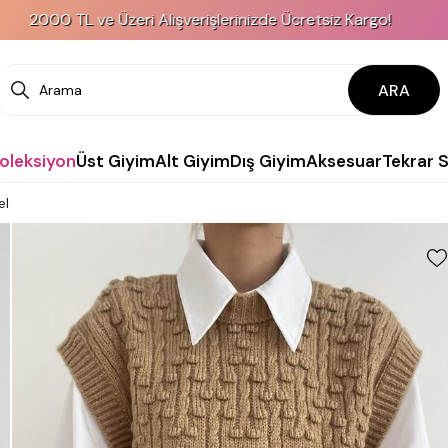
2000 TL ve Üzeri Alışverişlerinizde Ücretsiz Kargo!
ARA
Koleksiyon
Üst Giyim
Alt Giyim
Dış Giyim
Aksesuar
Tekrar 
el