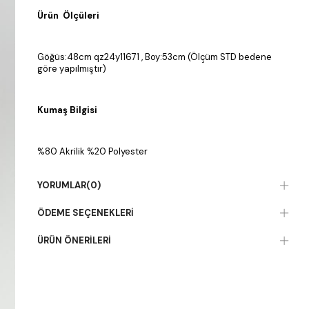
Ürün Ölçüleri
Göğüs:48cm qz24y11671 , Boy:53cm (Ölçüm STD bedene
göre yapılmıştır)
Kumaş Bilgisi
%80 Akrilik %20 Polyester
YORUMLAR
(0)
ÖDEME SEÇENEKLERI
ÜRÜN ÖNERILERI