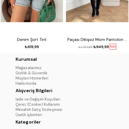
Denim Şort Tint
Paçası Dikişsiz Mom Pantolon 17 lacivert
₺619,99
₺949,99
%33
₺1.424,99
Kurumsal
Mağazalarımız
Gizlilik & Güvenlik
Müşteri Hizmetleri
Hakkımızda
Alışveriş Bilgileri
İade ve Değişim Koşulları
Çerez (Cookie) Kullanımı
Mesafeli Satış Sözleşmesi
Üyelik İşlemleri
Kategoriler