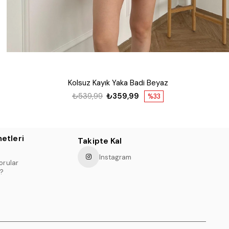
Kolsuz Kayık Yaka Badi Beyaz
₺539,99
₺359,99
%33
etleri
Takipte Kal
Instagram
orular
?