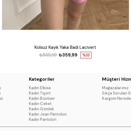
Kolsuz Kayık Yaka Badi Lacivert
₺539,99
₺359,99
%33
Kategoriler
Müşteri Hizm
ı
Kadın Elbise
Mağazalarımız
ı
Kadın Tişört
Sıkça Sorulan S
si
Kadın Büstiyer
Kargom Nerede
Kadın Ceket
Kadın Gömlek
Kadın Jean Pantolon
Kadın Pantolon