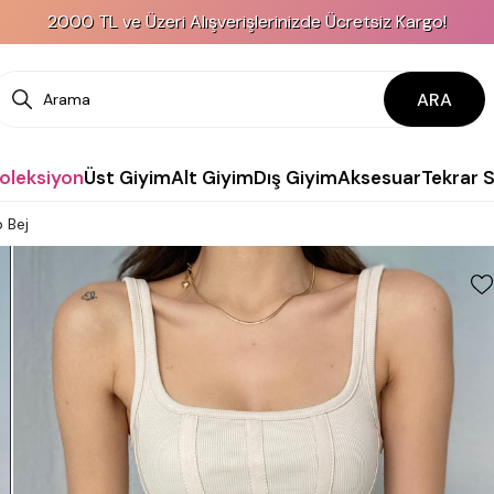
000 TL ve Üzeri Alışverişlerinizde Ücretsiz Kargo!
ARA
Koleksiyon
Üst Giyim
Alt Giyim
Dış Giyim
Aksesuar
Tekrar 
p Bej