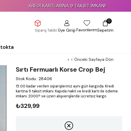
KREDİ KARTLARINA 9 TAKSİT İMKANI!
0
Favorilerim
Üye Girişi
Sepetim
Sipariş Takibi
Stokta
< < Önceki Sayfaya Dön
Sırtı Fermuarlı Korse Crop Bej
Stok Kodu
:
28406
15:00 kadar verilen siparişleriniz aynı gün kargoda.
Kredi
kartına 9 taksit imkanı.
Kapıda nakit ve kredi kartı ile ödeme
imkanı.
2000? ve üzeri alışverişlerde ücretsiz kargo
₺329,99