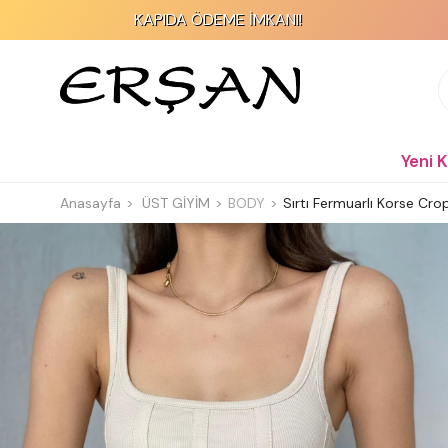
KAPIDA ÖDEME İMKANI!
2
Yeni 
Anasayfa
ÜST GİYİM
BODY
Sırtı Fermuarlı Korse Cro