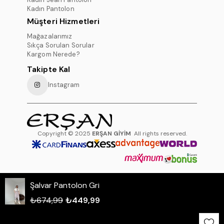
Kadın Pantolon
Müşteri Hizmetleri
Mağazalarımız
Sıkça Sorulan Sorular
Kargom Nerede?
Takipte Kal
Instagram
Copyright © 2025
ERŞAN GİYİM
All rights reserved.
Şalvar Pantolon Gri
WHATSAPP DESTEK HATTI
₺674,99
₺449,99