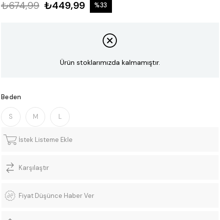
₺674,99
₺449,99
%
33
İndirim
Ürün stoklarımızda kalmamıştır.
Beden
S
M
L
İstek Listeme Ekle
Karşılaştır
Fiyat Düşünce Haber Ver