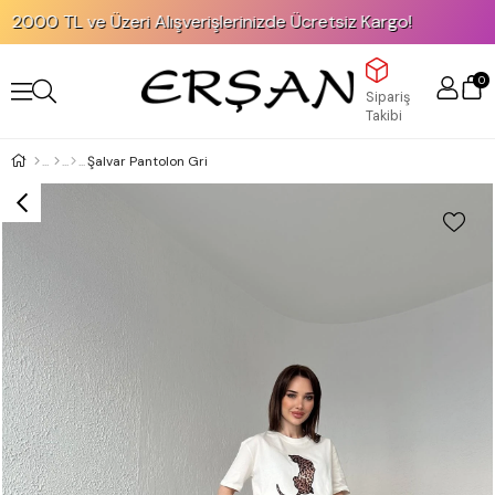
00 TL ve Üzeri Alışverişlerinizde Ücretsiz Kargo!
0
Sipariş
Takibi
Şalvar Pantolon Gri