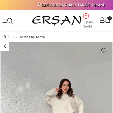
KREDİ KARTLARINA 9 TAKSİT İMKANI!
0
Sipariş
Takibi
Saten Etek Kahve