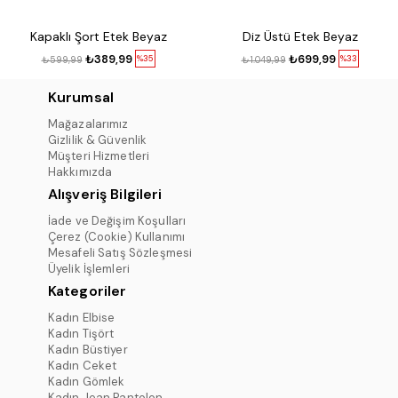
Kapaklı Şort Etek Beyaz
Diz Üstü Etek Beyaz
₺389,99
₺699,99
%35
%33
₺599,99
₺1.049,99
Kurumsal
Mağazalarımız
Gizlilik & Güvenlik
Müşteri Hizmetleri
Hakkımızda
Alışveriş Bilgileri
İade ve Değişim Koşulları
Çerez (Cookie) Kullanımı
Mesafeli Satış Sözleşmesi
Üyelik İşlemleri
Kategoriler
Kadın Elbise
Kadın Tişört
Kadın Büstiyer
Kadın Ceket
Kadın Gömlek
Kadın Jean Pantolon