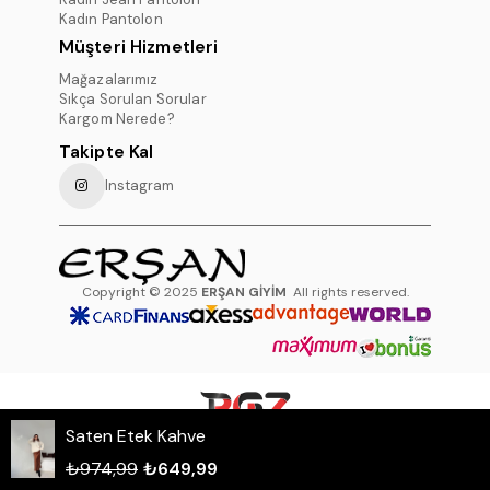
Kadın Pantolon
Müşteri Hizmetleri
Mağazalarımız
Sıkça Sorulan Sorular
Kargom Nerede?
Takipte Kal
Instagram
Copyright © 2025
ERŞAN GİYİM
All rights reserved.
Saten Etek Kahve
WHATSAPP DESTEK HATTI
₺974,99
₺649,99