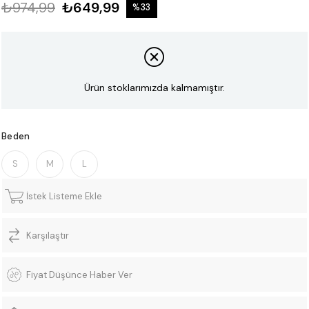
₺974,99
₺649,99
%
33
İndirim
Ürün stoklarımızda kalmamıştır.
Beden
S
M
L
İstek Listeme Ekle
Karşılaştır
Fiyat Düşünce Haber Ver