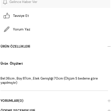
Gelince Haber Ver
Tavsiye Et
Yorum Yaz
ÜRÜN ÖZELLIKLERI
Ürün Ölçüleri
Bel:36cm , Boy:87cm , Etek Genişliği:70cm (Ölçüm S bedene göre
yapılmıştır)
YORUMLAR
(0)
ÖDEME SEÇENEKLERI