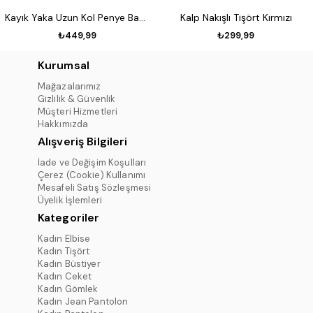
Kayık Yaka Uzun Kol Penye Badi Koyu kahve
Kalp Nakışlı Tişört Kırmızı
₺449,99
₺299,99
Kurumsal
Mağazalarımız
Gizlilik & Güvenlik
Müşteri Hizmetleri
Hakkımızda
Alışveriş Bilgileri
İade ve Değişim Koşulları
Çerez (Cookie) Kullanımı
Mesafeli Satış Sözleşmesi
Üyelik İşlemleri
Kategoriler
Kadın Elbise
Kadın Tişört
Kadın Büstiyer
Kadın Ceket
Kadın Gömlek
Kadın Jean Pantolon