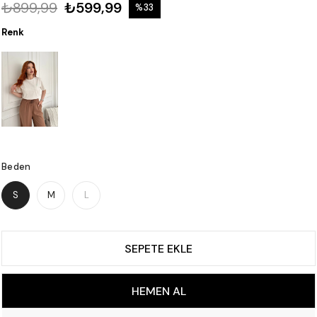
₺899,99
₺599,99
%
33
İndirim
Renk
Beden
S
M
L