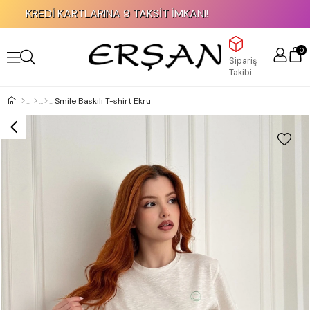
KREDİ KARTLARINA 9 TAKSİT İMKANI!
0
Sipariş
Takibi
Smile Baskılı T-shirt Ekru