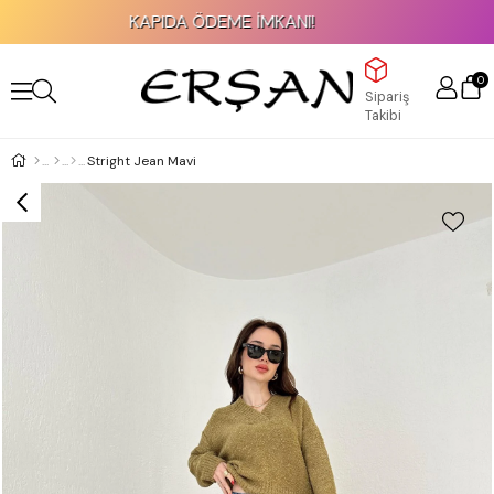
KAPIDA ÖDEME İMKANI!
0
Sipariş
Takibi
Stright Jean Mavi