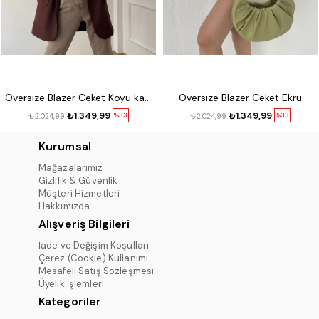
Oversize Blazer Ceket Koyu kahve
Oversize Blazer Ceket Ekru
₺1.349,99
₺1.349,99
%33
%33
₺2.024,99
₺2.024,99
Kurumsal
Mağazalarımız
Gizlilik & Güvenlik
Müşteri Hizmetleri
Hakkımızda
Alışveriş Bilgileri
İade ve Değişim Koşulları
Çerez (Cookie) Kullanımı
Mesafeli Satış Sözleşmesi
Üyelik İşlemleri
Kategoriler