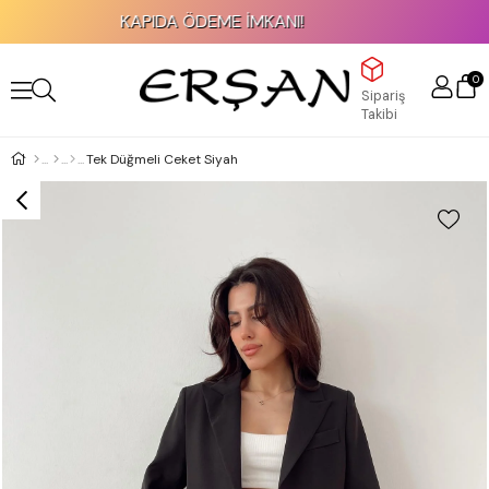
KAPIDA ÖDEME İMKANI!
0
Sipariş
Takibi
Tek Düğmeli Ceket Siyah