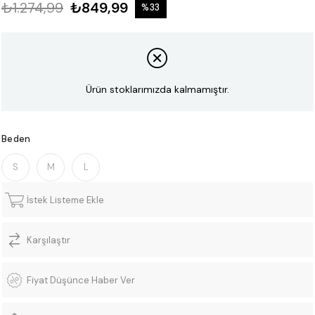
₺1.274,99
₺849,99
%
33
İndirim
Ürün stoklarımızda kalmamıştır.
Beden
S
M
L
İstek Listeme Ekle
Karşılaştır
Fiyat Düşünce Haber Ver