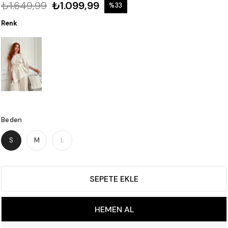
₺1.649,99
₺1.099,99
%
33
İndirim
Renk
Beden
S
M
L