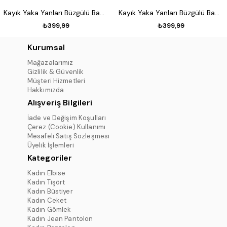
Kayık Yaka Yanları Büzgülü Badi Siyah
Kayık Yaka Yanları Büzgülü Badi Taş
₺399,99
₺399,99
Kurumsal
Mağazalarımız
Gizlilik & Güvenlik
Müşteri Hizmetleri
Hakkımızda
Alışveriş Bilgileri
İade ve Değişim Koşulları
Çerez (Cookie) Kullanımı
Mesafeli Satış Sözleşmesi
Üyelik İşlemleri
Kategoriler
Kadın Elbise
Kadın Tişört
Kadın Büstiyer
Kadın Ceket
Kadın Gömlek
Kadın Jean Pantolon