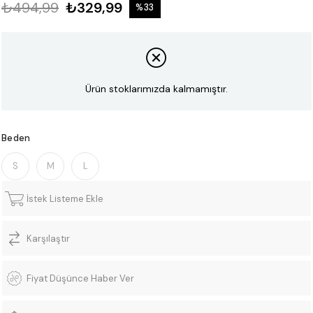
₺494,99
₺329,99
%
33
İndirim
Ürün stoklarımızda kalmamıştır.
Beden
S
M
L
İstek Listeme Ekle
Karşılaştır
Fiyat Düşünce Haber Ver