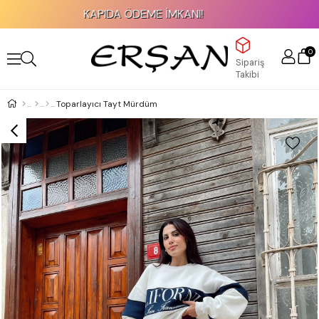
KAPIDA ÖDEME İMKANI!
0
Sipariş
Takibi
Toparlayıcı Tayt Mürdüm