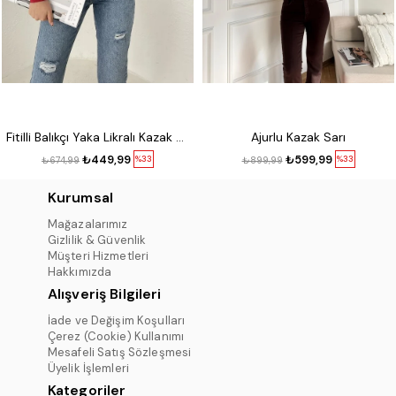
Fitilli Balıkçı Yaka Likralı Kazak Kırmızı
Ajurlu Kazak Sarı
₺449,99
₺599,99
%33
%33
₺674,99
₺899,99
Kurumsal
Mağazalarımız
Gizlilik & Güvenlik
Müşteri Hizmetleri
Hakkımızda
Alışveriş Bilgileri
İade ve Değişim Koşulları
Çerez (Cookie) Kullanımı
Mesafeli Satış Sözleşmesi
Üyelik İşlemleri
Kategoriler