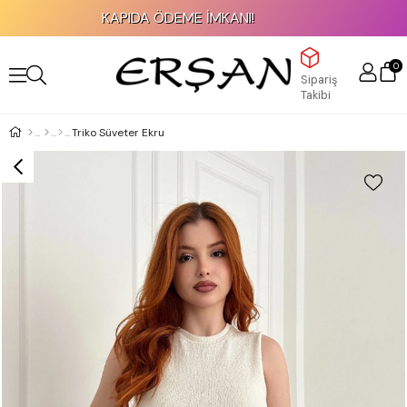
KAPIDA ÖDEME İMKANI!
0
Sipariş
Takibi
Triko Süveter Ekru