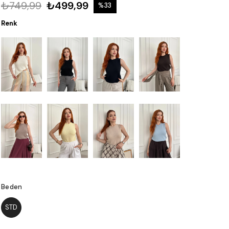
₺749,99
₺499,99
%
33
İndirim
Renk
Beden
STD