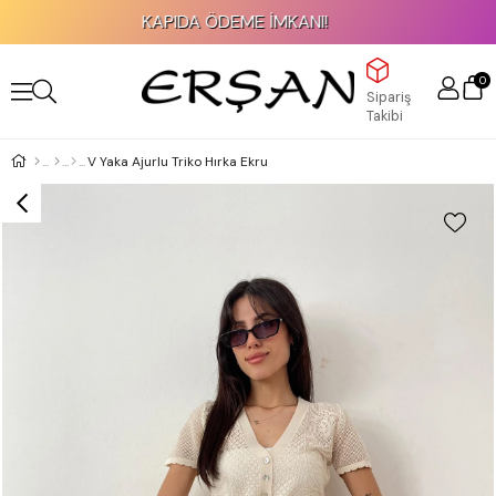
KAPIDA ÖDEME İMKANI!
0
Sipariş
Takibi
V Yaka Ajurlu Triko Hırka Ekru