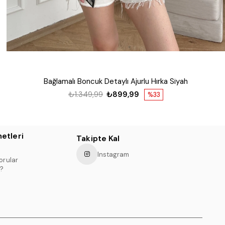
Bağlamalı Boncuk Detaylı Ajurlu Hırka Siyah
₺1.349,99
₺899,99
%33
etleri
Takipte Kal
Instagram
orular
?