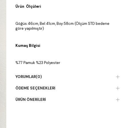
Ürün Ölçüleri
Göğüs:46cm, Bel:41cm, Boy:58cm (Ölçüm STD bedene
göre yapılmıştır)
Kumaş Bilgisi
%77 Pamuk %23 Polyester
YORUMLAR
(0)
ÖDEME SEÇENEKLERI
ÜRÜN ÖNERILERI