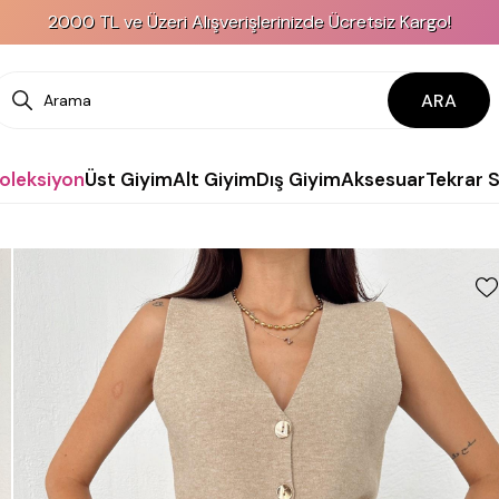
2000 TL ve Üzeri Alışverişlerinizde Ücretsiz Kargo!
ARA
Koleksiyon
Üst Giyim
Alt Giyim
Dış Giyim
Aksesuar
Tekrar 