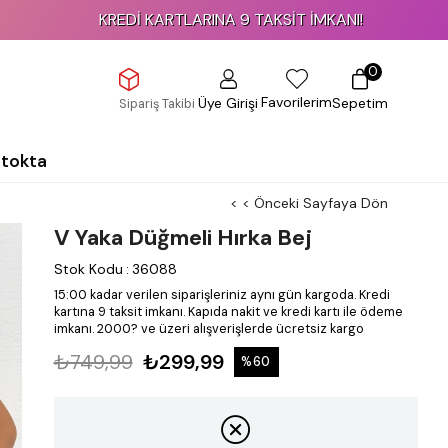
KREDİ KARTLARINA 9 TAKSİT İMKANI!
0
Favorilerim
Üye Girişi
Sepetim
Sipariş Takibi
Stokta
< < Önceki Sayfaya Dön
V Yaka Düğmeli Hırka Bej
Stok Kodu
:
36088
15:00 kadar verilen siparişleriniz aynı gün kargoda.
Kredi
kartına 9 taksit imkanı.
Kapıda nakit ve kredi kartı ile ödeme
imkanı.
2000? ve üzeri alışverişlerde ücretsiz kargo
₺749,99
₺299,99
%
60
İndirim