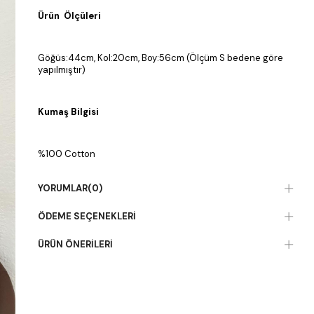
Ürün Ölçüleri
Göğüs:44cm, Kol:20cm, Boy:56cm (Ölçüm S bedene göre
yapılmıştır)
Kumaş Bilgisi
%100 Cotton
YORUMLAR
(0)
ÖDEME SEÇENEKLERI
ÜRÜN ÖNERILERI