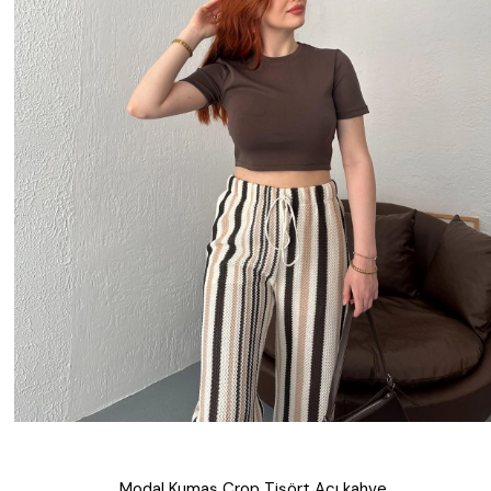
Modal Kumaş Crop Tişört Acı kahve