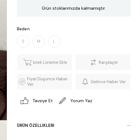
Ürün stoklarımızda kalmamıştır.
Beden
S
M
L
İstek Listeme Ekle
Karşılaştır
Fiyat Düşünce Haber
Gelince Haber Ver
Ver
Tavsiye Et
Yorum Yaz
ÜRÜN ÖZELLIKLERI