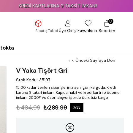
KREDİ KARTLARINA 9 TAKSİT İMKANI!
0
Favorilerim
Üye Girişi
Sepetim
Sipariş Takibi
Stokta
< < Önceki Sayfaya Dön
V Yaka Tişört Gri
Stok Kodu
:
35197
15:00 kadar verilen siparişleriniz aynı gün kargoda.
Kredi
kartına 9 taksit imkanı.
Kapıda nakit ve kredi kartı ile ödeme
imkanı.
2000? ve üzeri alışverişlerde ücretsiz kargo
₺434,99
₺289,99
%
33
İndirim