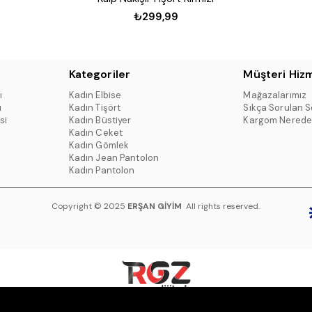
₺299,99
Kategoriler
Müşteri Hizm
ı
Kadın Elbise
Mağazalarımız
ı
Kadın Tişört
Sıkça Sorulan S
si
Kadın Büstiyer
Kargom Nerede
Kadın Ceket
Kadın Gömlek
Kadın Jean Pantolon
Kadın Pantolon
Copyright © 2025
ERŞAN GİYİM
All rights reserved.