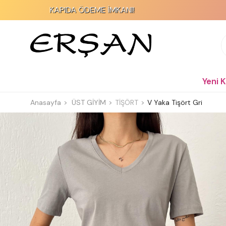
KAPIDA ÖDEME İMKANI!
2000 TL
Yeni 
Anasayfa
ÜST GİYİM
TİŞÖRT
V Yaka Tişört Gri