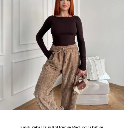
Kayık Yaka Uzun Kol Penye Badi Koyu kahve