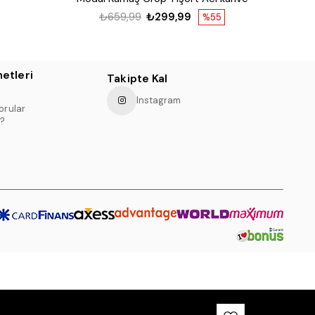
₺659,99
₺299,99
%55
etleri
Takipte Kal
Instagram
orular
?