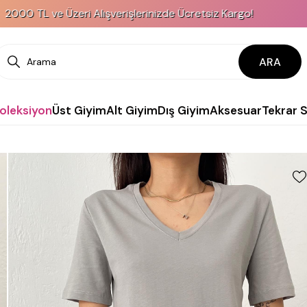
 ve Üzeri Alışverişlerinizde Ücretsiz Kargo!
ARA
Koleksiyon
Üst Giyim
Alt Giyim
Dış Giyim
Aksesuar
Tekrar 