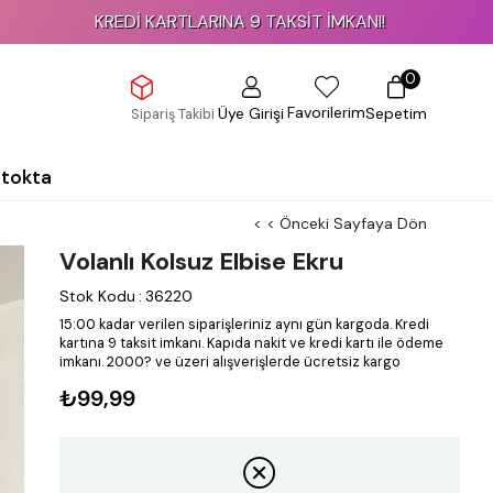
KREDİ KARTLARINA 9 TAKSİT İMKANI!
0
Favorilerim
Üye Girişi
Sepetim
Sipariş Takibi
Stokta
< < Önceki Sayfaya Dön
Volanlı Kolsuz Elbise Ekru
Stok Kodu
:
36220
15:00 kadar verilen siparişleriniz aynı gün kargoda.
Kredi
kartına 9 taksit imkanı.
Kapıda nakit ve kredi kartı ile ödeme
imkanı.
2000? ve üzeri alışverişlerde ücretsiz kargo
₺99,99