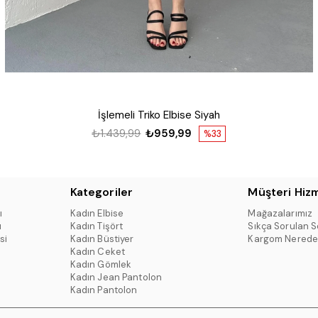
İşlemeli Triko Elbise Siyah
₺1.439,99
₺959,99
%33
Kategoriler
Müşteri Hizm
ı
Kadın Elbise
Mağazalarımız
ı
Kadın Tişört
Sıkça Sorulan S
si
Kadın Büstiyer
Kargom Nerede
Kadın Ceket
Kadın Gömlek
Kadın Jean Pantolon
Kadın Pantolon