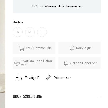
Ürün stoklarımızda kalmamıştır.
Beden
S
M
L
İstek Listeme Ekle
Karşılaştır
Fiyat Düşünce Haber
Gelince Haber Ver
Ver
Tavsiye Et
Yorum Yaz
ÜRÜN ÖZELLIKLERI