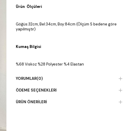
Ürün Ölçüleri
Göğüs:32cm, Bel:34cm, Boy:84cm (Ölçüm S bedene göre
yapılmıştır)
Kumaş Bilgisi
%68 Viskoz %28 Polyester %4 Elastan
YORUMLAR
(0)
ÖDEME SEÇENEKLERI
ÜRÜN ÖNERILERI