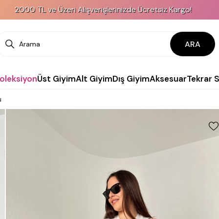
 ve Üzeri Alışverişlerinizde Ücretsiz Kargo!
ARA
Koleksiyon
Üst Giyim
Alt Giyim
Dış Giyim
Aksesuar
Tekrar 
u