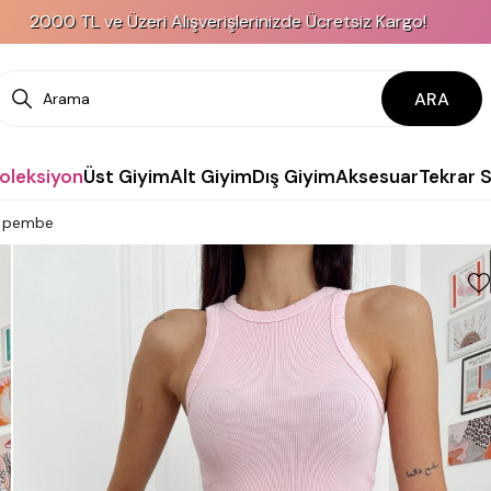
ve Üzeri Alışverişlerinizde Ücretsiz Kargo!
ARA
Koleksiyon
Üst Giyim
Alt Giyim
Dış Giyim
Aksesuar
Tekrar 
ık pembe