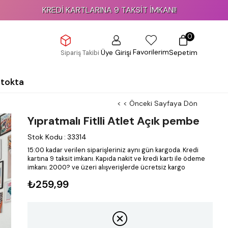
KREDİ KARTLARINA 9 TAKSİT İMKANI!
0
Favorilerim
Üye Girişi
Sepetim
Sipariş Takibi
Stokta
< < Önceki Sayfaya Dön
Yıpratmalı Fitlli Atlet Açık pembe
Stok Kodu
:
33314
15:00 kadar verilen siparişleriniz aynı gün kargoda.
Kredi
kartına 9 taksit imkanı.
Kapıda nakit ve kredi kartı ile ödeme
imkanı.
2000? ve üzeri alışverişlerde ücretsiz kargo
₺259,99