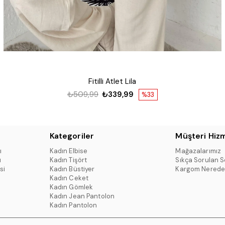
Fitilli Atlet Lila
₺509,99
₺339,99
%33
Kategoriler
Müşteri Hizm
ı
Kadın Elbise
Mağazalarımız
ı
Kadın Tişört
Sıkça Sorulan S
si
Kadın Büstiyer
Kargom Nerede
Kadın Ceket
Kadın Gömlek
Kadın Jean Pantolon
Kadın Pantolon