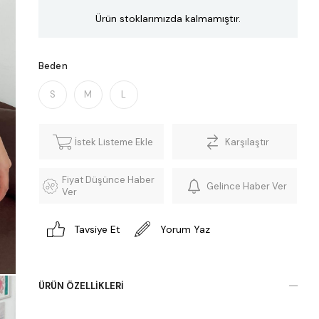
Ürün stoklarımızda kalmamıştır.
Beden
S
M
L
İstek Listeme Ekle
Karşılaştır
Fiyat Düşünce Haber
Gelince Haber Ver
Ver
Tavsiye Et
Yorum Yaz
ÜRÜN ÖZELLIKLERI