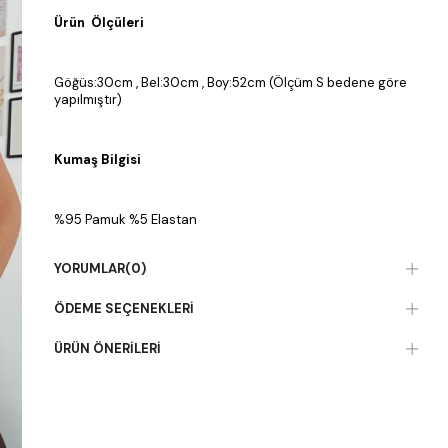
Ürün Ölçüleri
Göğüs:30cm , Bel:30cm , Boy:52cm (Ölçüm S bedene göre
yapılmıştır)
Kumaş Bilgisi
%95 Pamuk %5 Elastan
YORUMLAR
(0)
ÖDEME SEÇENEKLERI
ÜRÜN ÖNERILERI