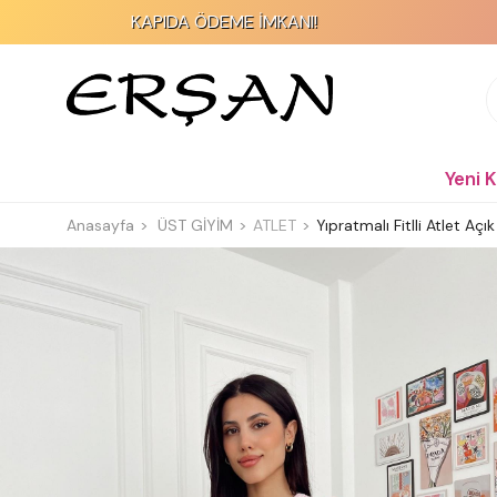
KAPIDA ÖDEME İMKANI!
2000 TL 
Yeni 
Anasayfa
ÜST GİYİM
ATLET
Yıpratmalı Fitlli Atlet Aç