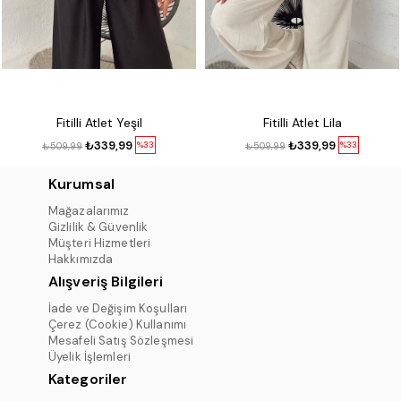
Fitilli Atlet Yeşil
Fitilli Atlet Lila
₺339,99
₺339,99
%33
%33
₺509,99
₺509,99
Kurumsal
Mağazalarımız
Gizlilik & Güvenlik
Müşteri Hizmetleri
Hakkımızda
Alışveriş Bilgileri
İade ve Değişim Koşulları
Çerez (Cookie) Kullanımı
Mesafeli Satış Sözleşmesi
Üyelik İşlemleri
Kategoriler