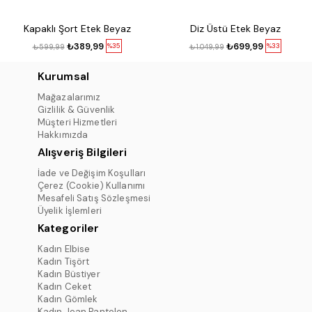
Kapaklı Şort Etek Beyaz
Diz Üstü Etek Beyaz
₺389,99
₺699,99
%35
%33
₺599,99
₺1.049,99
Kurumsal
Mağazalarımız
Gizlilik & Güvenlik
Müşteri Hizmetleri
Hakkımızda
Alışveriş Bilgileri
İade ve Değişim Koşulları
Çerez (Cookie) Kullanımı
Mesafeli Satış Sözleşmesi
Üyelik İşlemleri
Kategoriler
Kadın Elbise
Kadın Tişört
Kadın Büstiyer
Kadın Ceket
Kadın Gömlek
Kadın Jean Pantolon