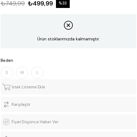
₺749,99
₺499,99
%
33
İndirim
Ürün stoklarımızda kalmamıştır.
Beden
S
M
L
İstek Listeme Ekle
Karşılaştır
Fiyat Düşünce Haber Ver