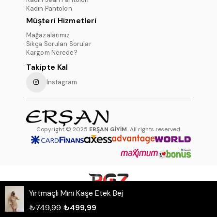
Kadın Pantolon
Müşteri Hizmetleri
Mağazalarımız
Sıkça Sorulan Sorular
Kargom Nerede?
Takipte Kal
Instagram
Copyright © 2025
ERŞAN GİYİM
All rights reserved.
Yırtmaçlı Mini Kaşe Etek Bej
WHATSAPP DESTEK HATTI
₺749,99
₺499,99