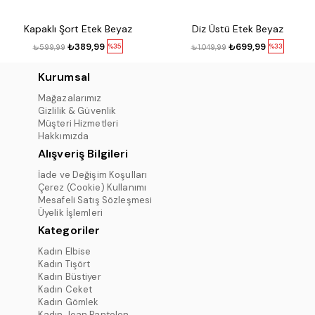
Kapaklı Şort Etek Beyaz
Diz Üstü Etek Beyaz
₺389,99
₺699,99
%35
%33
₺599,99
₺1.049,99
Kurumsal
Mağazalarımız
Gizlilik & Güvenlik
Müşteri Hizmetleri
Hakkımızda
Alışveriş Bilgileri
İade ve Değişim Koşulları
Çerez (Cookie) Kullanımı
Mesafeli Satış Sözleşmesi
Üyelik İşlemleri
Kategoriler
Kadın Elbise
Kadın Tişört
Kadın Büstiyer
Kadın Ceket
Kadın Gömlek
Kadın Jean Pantolon