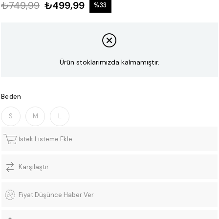
₺749,99
₺499,99
%
33
İndirim
Ürün stoklarımızda kalmamıştır.
Beden
S
M
L
İstek Listeme Ekle
Karşılaştır
Fiyat Düşünce Haber Ver