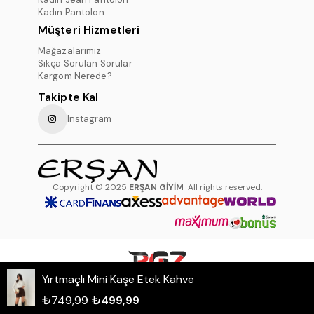
Kadın Pantolon
Müşteri Hizmetleri
Mağazalarımız
Sıkça Sorulan Sorular
Kargom Nerede?
Takipte Kal
Instagram
Copyright © 2025
ERŞAN GİYİM
All rights reserved.
Yırtmaçlı Mini Kaşe Etek Kahve
WHATSAPP DESTEK HATTI
₺749,99
₺499,99