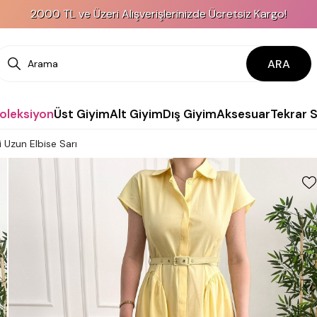
2000 TL ve Üzeri Alışverişlerinizde Ücretsiz Kargo!
ARA
Koleksiyon
Üst Giyim
Alt Giyim
Dış Giyim
Aksesuar
Tekrar 
i Uzun Elbise Sarı