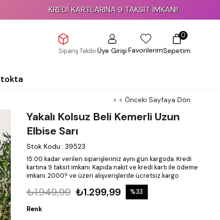
KREDİ KARTLARINA 9 TAKSİT İMKANI!
0
Favorilerim
Üye Girişi
Sepetim
Sipariş Takibi
Stokta
< < Önceki Sayfaya Dön
Yakalı Kolsuz Beli Kemerli Uzun
Elbise Sarı
Stok Kodu
:
39523
15:00 kadar verilen siparişleriniz aynı gün kargoda.
Kredi
kartına 9 taksit imkanı.
Kapıda nakit ve kredi kartı ile ödeme
imkanı.
2000? ve üzeri alışverişlerde ücretsiz kargo
₺1.949,99
₺1.299,99
%
33
İndirim
Renk