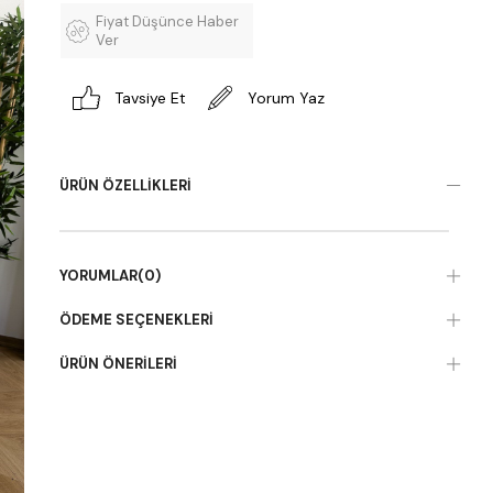
Fiyat Düşünce Haber
Ver
Tavsiye Et
Yorum Yaz
ÜRÜN ÖZELLIKLERI
YORUMLAR
(0)
ÖDEME SEÇENEKLERI
ÜRÜN ÖNERILERI