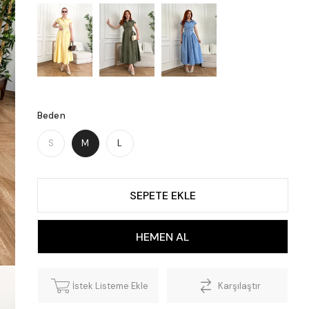
Beden
S
M
L
İstek Listeme Ekle
Karşılaştır