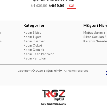
₺1.439,99
₺959,99
%33
Kategoriler
Müşteri Hizm
ı
Kadın Elbise
Mağazalarımız
ı
Kadın Tişört
Sıkça Sorulan S
si
Kadın Büstiyer
Kargom Nerede
Kadın Ceket
Kadın Gömlek
Kadın Jean Pantolon
Kadın Pantolon
Copyright © 2025
ERŞAN GİYİM
All rights reserved.