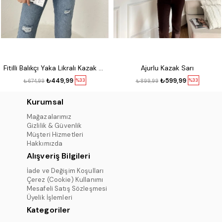
Fitilli Balıkçı Yaka Likralı Kazak Kırmızı
Ajurlu Kazak Sarı
₺449,99
₺599,99
%33
%33
₺674,99
₺899,99
Kurumsal
Mağazalarımız
Gizlilik & Güvenlik
Müşteri Hizmetleri
Hakkımızda
Alışveriş Bilgileri
İade ve Değişim Koşulları
Çerez (Cookie) Kullanımı
Mesafeli Satış Sözleşmesi
Üyelik İşlemleri
Kategoriler