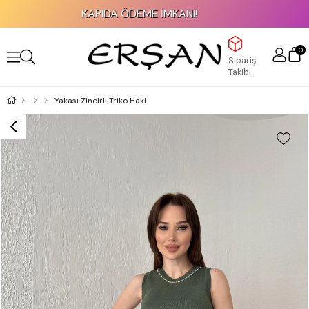
KAPIDA ÖDEME İMKANI!
0
Sipariş
Takibi
Yakası Zincirli Triko Haki