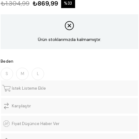
₺1.304,99
₺869,99
%
33
İndirim
Ürün stoklarımızda kalmamıştır.
Beden
S
M
L
İstek Listeme Ekle
Karşılaştır
Fiyat Düşünce Haber Ver