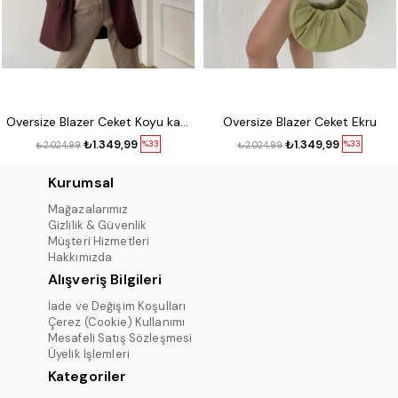
Oversize Blazer Ceket Koyu kahve
Oversize Blazer Ceket Ekru
₺1.349,99
₺1.349,99
%33
%33
₺2.024,99
₺2.024,99
Kurumsal
Mağazalarımız
Gizlilik & Güvenlik
Müşteri Hizmetleri
Hakkımızda
Alışveriş Bilgileri
İade ve Değişim Koşulları
Çerez (Cookie) Kullanımı
Mesafeli Satış Sözleşmesi
Üyelik İşlemleri
Kategoriler