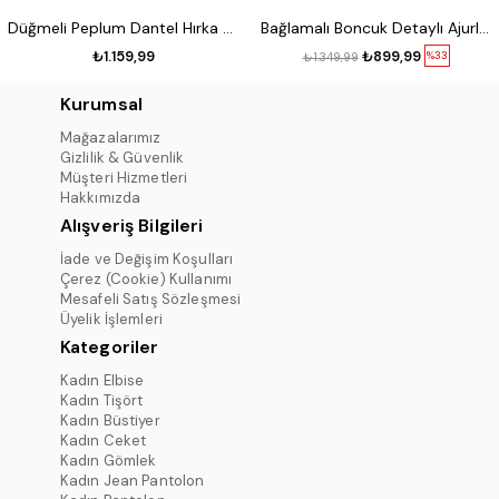
Düğmeli Peplum Dantel Hırka Siyah
Bağlamalı Boncuk Detaylı Ajurlu Hırka Siyah
₺1.159,99
₺899,99
%33
₺1.349,99
Kurumsal
Mağazalarımız
Gizlilik & Güvenlik
Müşteri Hizmetleri
Hakkımızda
Alışveriş Bilgileri
İade ve Değişim Koşulları
Çerez (Cookie) Kullanımı
Mesafeli Satış Sözleşmesi
Üyelik İşlemleri
Kategoriler
Kadın Elbise
Kadın Tişört
Kadın Büstiyer
Kadın Ceket
Kadın Gömlek
Kadın Jean Pantolon