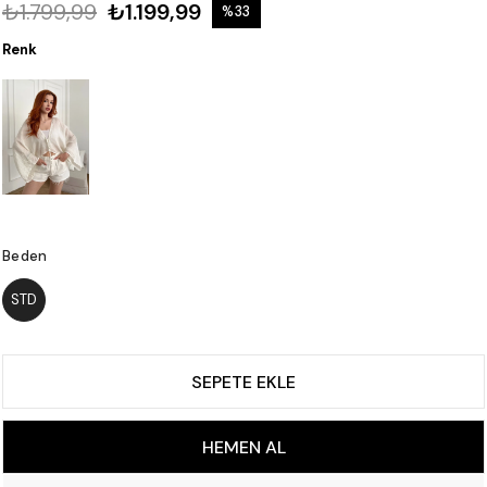
₺1.799,99
₺1.199,99
%
33
İndirim
Renk
Beden
STD