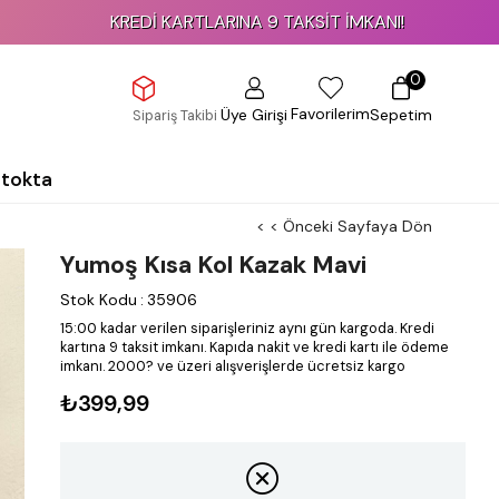
KREDİ KARTLARINA 9 TAKSİT İMKANI!
0
Favorilerim
Üye Girişi
Sepetim
Sipariş Takibi
Stokta
< < Önceki Sayfaya Dön
Yumoş Kısa Kol Kazak Mavi
Stok Kodu
:
35906
15:00 kadar verilen siparişleriniz aynı gün kargoda.
Kredi
kartına 9 taksit imkanı.
Kapıda nakit ve kredi kartı ile ödeme
imkanı.
2000? ve üzeri alışverişlerde ücretsiz kargo
₺399,99