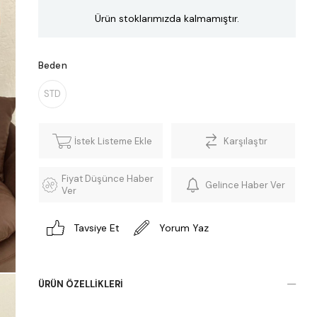
Ürün stoklarımızda kalmamıştır.
Beden
STD
İstek Listeme Ekle
Karşılaştır
Fiyat Düşünce Haber
Gelince Haber Ver
Ver
Tavsiye Et
Yorum Yaz
ÜRÜN ÖZELLIKLERI