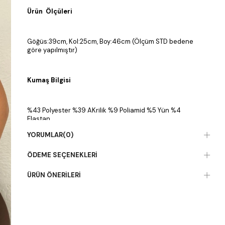
Ürün Ölçüleri
Göğüs:39cm, Kol:25cm, Boy:46cm (Ölçüm STD bedene
göre yapılmıştır)
Kumaş Bilgisi
%43 Polyester %39 AKrilik %9 Poliamid %5 Yün %4
Elastan
YORUMLAR
(0)
ÖDEME SEÇENEKLERI
ÜRÜN ÖNERILERI