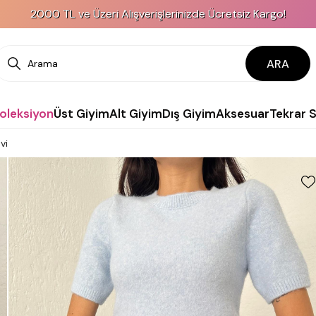
2000 TL ve Üzeri Alışverişlerinizde Ücretsiz Kargo!
ARA
Koleksiyon
Üst Giyim
Alt Giyim
Dış Giyim
Aksesuar
Tekrar 
vi