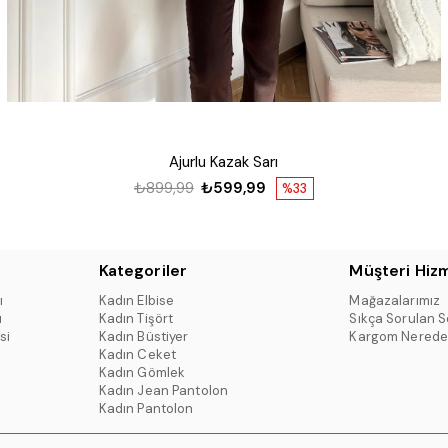
Ajurlu Kazak Sarı
₺899,99
₺599,99
%33
Kategoriler
Müşteri Hizm
ı
Kadın Elbise
Mağazalarımız
ı
Kadın Tişört
Sıkça Sorulan S
si
Kadın Büstiyer
Kargom Nerede
Kadın Ceket
Kadın Gömlek
Kadın Jean Pantolon
Kadın Pantolon